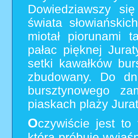
Dowiedziawszy się
świata słowiańskich
miotał piorunami t
pałac pięknej Jurat
setki kawałków bur
zbudowany. Do dni
bursztynowego z
piaskach plaży Jurat
O
czywiście jest to
która próbuje wyjaś