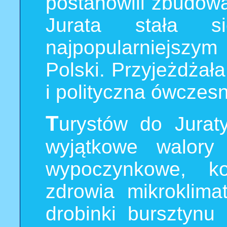
postanowili zbudowa
Jurata stała si
najpopularniejszym
Polski. Przyjeżdżała 
i polityczna ówczesn
T
urystów do Juraty
wyjątkowe walory 
wypoczynkowe, ko
zdrowia mikroklim
drobinki bursztynu