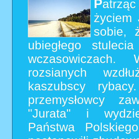
P
atrząc
życiem 
sobie, 
ubiegłego stuleci
wczasowiczach. 
rozsianych wzdłu
kaszubscy rybac
przemysłowcy zaw
"Jurata" i wydzi
Państwa Polskiego