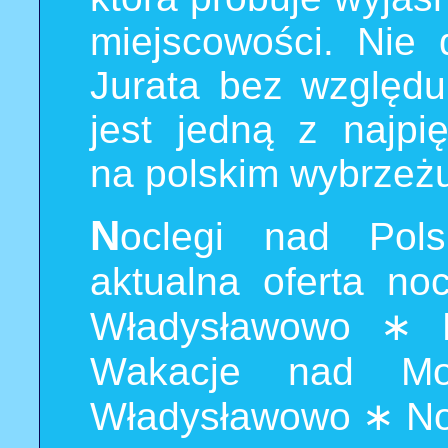
miejscowości. Nie 
Jurata bez względu
jest jedną z najpi
na polskim wybrzeż
N
oclegi nad Pol
aktualna oferta n
Władysławowo
∗
Wakacje nad Mo
Władysławowo
∗
No