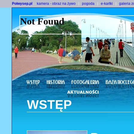
Polwysep.pl
kamera - obraz na żywo
|
pogoda
|
e-kartki
|
galeria z
WSTĘP