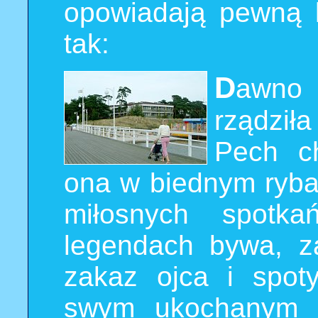
opowiadają pewną 
tak:
D
awno
rządził
Pech ch
ona w biednym rybak
miłosnych spotk
legendach bywa, z
zakaz ojca i spot
swym ukochanym n